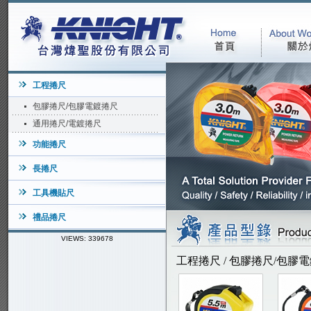
工程捲尺
包膠捲尺/包膠電鍍捲尺
通用捲尺/電鍍捲尺
功能捲尺
長捲尺
工具機貼尺
禮品捲尺
VIEWS: 339678
工程捲尺 / 包膠捲尺/包膠