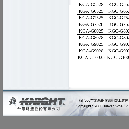
KGA-G5528
KGC-G55
KGA-G6525
KGC-G65
KGA-G7525
KGC-G75
KGA-G7528
KGC-G75
KGA-G8025
KGC-G80
KGA-G8028
KGC-G80
KGA-G9025
KGC-G90
KGA-G9028
KGC-G90
KGA-G10025
KGC-G100
地址:366苗栗縣銅鑼鄉銅鑼工業區民權路2號
Copyright c 2008 Taiwan Woei Shin