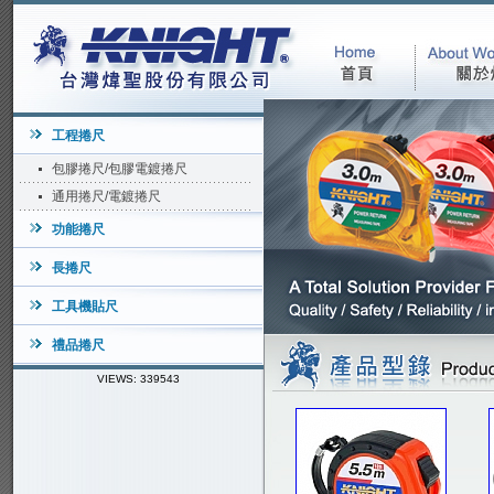
工程捲尺
包膠捲尺/包膠電鍍捲尺
通用捲尺/電鍍捲尺
功能捲尺
長捲尺
工具機貼尺
禮品捲尺
VIEWS: 339543