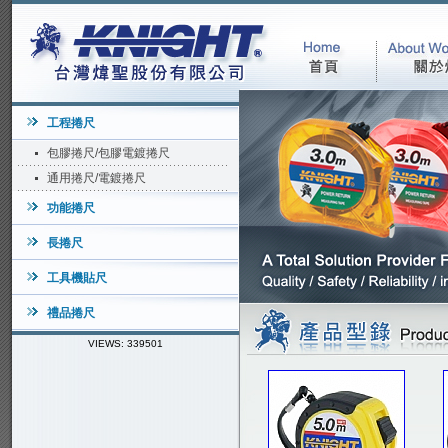
工程捲尺
包膠捲尺/包膠電鍍捲尺
通用捲尺/電鍍捲尺
功能捲尺
長捲尺
工具機貼尺
禮品捲尺
VIEWS: 339501