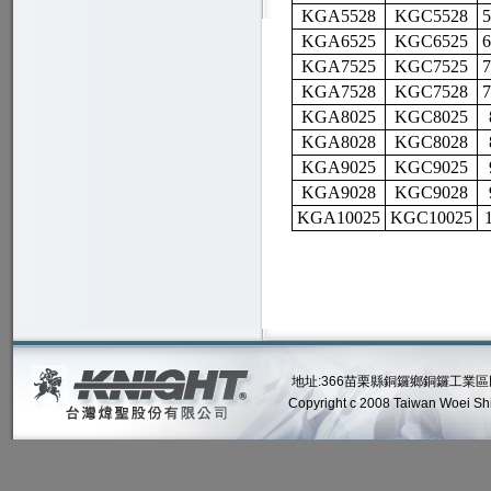
KGA5528
KGC5528
KGA6525
KGC6525
KGA7525
KGC7525
KGA7528
KGC7528
KGA8025
KGC8025
KGA8028
KGC8028
KGA9025
KGC9025
KGA9028
KGC9028
KGA10025
KGC10025
地址:366苗栗縣銅鑼鄉銅鑼工業區民權路2號
Copyright c 2008 Taiwan Woei Shin