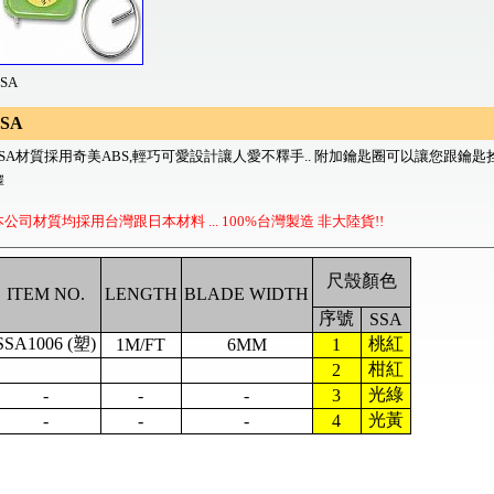
SSA
SSA
SA
材質採用奇美
ABS,
輕巧可愛設計讓人
愛不釋手
..
附加鑰匙圈可以讓您跟鑰匙
擇
本公司材質均採用台灣跟日本材料
... 100%
台灣製造
非大陸貨
!!
尺殼顏色
ITEM NO.
LENGTH
BLADE WIDTH
序號
SSA
SSA1006 (塑)
桃紅
1M/FT
6MM
1
柑紅
2
光綠
-
-
-
3
光黃
-
-
-
4